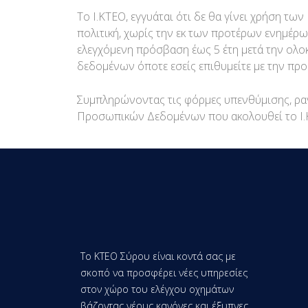
Το Ι.ΚΤΕΟ, εγγυάται ότι δε θα γίνει χρήση 
πολιτική, χωρίς την εκ των προτέρων ενημέρω
ελεγχόμενη πρόσβαση έως 5 έτη μετά την ολο
δεδομένων όποτε εσείς επιθυμείτε με την πρ
Συμπληρώνοντας τις φόρμες υπενθύμισης, ραν
Προσωπικών Δεδομένων που ακολουθεί το Ι.Κ
Τo KTEO Σύρου είναι κοντά σας με
σκοπό να προσφέρει νέες υπηρεσίες
στον χώρο του ελέγχου οχημάτων
βάζοντας νέους κανόνες και έξυπνες