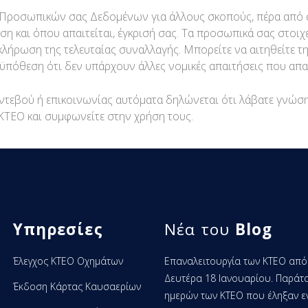
των Προσωπικών σας Δεδομένων για άλλους σκοπούς, πέρα απ
ση και όπου απαιτείται, έγκρισή σας. Τα προσωπικά σας στοι
κλήρωση της τελευταίας συναλλαγής. Μπορείτε να αιτηθείτε
οϋπόθεση ότι δεν υπάρχουν άλλες νομικές απαιτήσεις που απ
τεβού ή επικοινωνίας αυτόματα δηλώνεται ότι λάβατε γνώση 
ΤΕΟ και συμφωνείτε στην χρήση τους.
Υπηρεσίες
Νέα του
Blog
Έλεγχος ΚΤΕΟ Οχημάτων
Επαναλειτουργία των ΚΤΕΟ από
Δευτέρα 18 Ιανουαρίου. Παράτ
Έκδοση Κάρτας Καυσαερίων
ημερών των ΚΤΕΟ που έληξαν ε