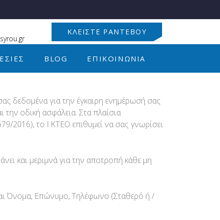
ΚΛΕΊΣΤΕ ΡΑΝΤΕΒΟΎ
syrou.gr
ΕΣΊΕΣ
BLOG
ΕΠΙΚΟΙΝΩΝΊΑ
 σας δεδομένα για την έγκαιρη ενημέρωσή σας
αι την οδική ασφάλεια. Στα πλαίσια
/2016), το Ι.ΚΤΕΟ επιθυμεί να σας γνωρίσει
νει και μεριμνά για την αποτροπή κάθε μη
αι Όνομα, Επώνυμο, Τηλέφωνο (Σταθερό ή /