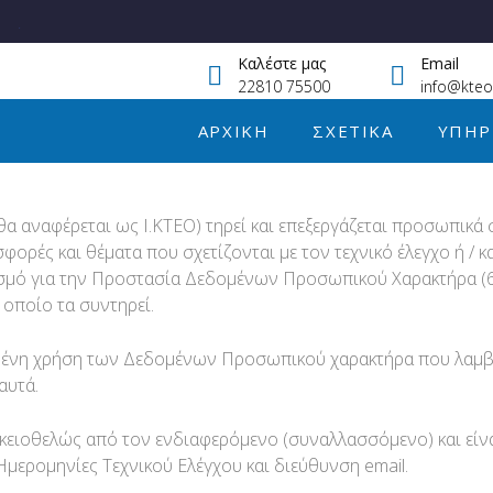
.
Καλέστε μας
Email
22810 75500
info@kteo
ΑΡΧΙΚΉ
ΣΧΕΤΙΚΆ
ΥΠΗΡ
α αναφέρεται ως Ι.ΚΤΕΟ) τηρεί και επεξεργάζεται προσωπικά
φορές και θέματα που σχετίζονται με τον τεχνικό έλεγχο ή / κ
μό για την Προστασία Δεδομένων Προσωπικού Χαρακτήρα (679
 οποίο τα συντηρεί.
ιγμένη χρήση των Δεδομένων Προσωπικού χαρακτήρα που λαμβά
αυτά.
ικειοθελώς από τον ενδιαφερόμενο (συναλλασσόμενο) και είν
Ημερομηνίες Τεχνικού Ελέγχου και διεύθυνση email.