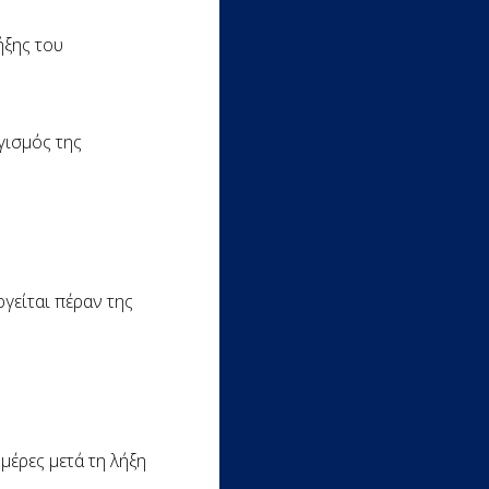
ήξης του
γισμός της
γείται πέραν της
έρες μετά τη λήξη