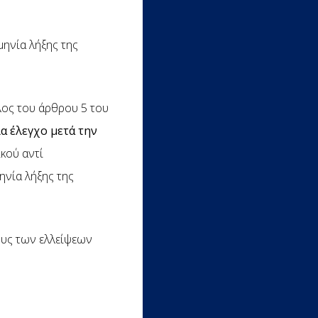
μηνία λήξης της
έλος του άρθρου 5 του
α έλεγχο μετά την
ικού αντί
ηνία λήξης της
ους των ελλείψεων