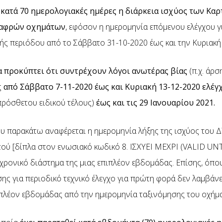
 κατά 70 ημερολογιακές ημέρες η διάρκεια ισχύος των Κα
λαφρών οχημάτων
, εφόσον η ημερομηνία επόμενου ελέγχου γ
κής περιόδου από το Σάββατο 31-10-2020 έως και την Κυριακή 
α προκύπτει ότι συντρέχουν λόγοι ανωτέρας βίας
(π.χ. άρσ
ς
από Σάββατο 7-11-2020 έως και Κυριακή 13-12-2020 ελέ
πρόσθετου ειδικού τέλους)
έως και τις 29 Ιανουαρίου 2021.
ου παρακάτω αναφέρεται η ημερομηνία λήξης της ισχύος του ΔΤ
ού [δίπλα στον ενωσιακό κωδικό 8. ΙΣΧΥΕΙ ΜΕΧΡΙ (VALID UNTI
χρονικό διάστημα της μιας επιπλέον εβδομάδας. Επίσης, όπο
ς για περιοδικό τεχνικό έλεγχο για πρώτη φορά δεν λαμβάνε
ιπλέον εβδομάδας από την ημερομηνία ταξινόμησης του οχήμ