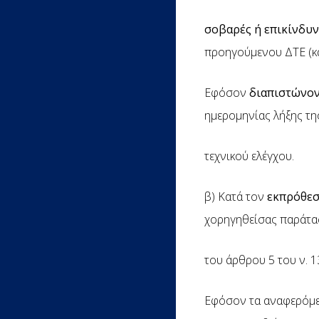
σοβαρές ή επικίνδυν
προηγούμενου ΔΤΕ (κα
Εφόσον
διαπιστώνον
ημερομηνίας λήξης της
τεχνικού ελέγχου.
β) Κατά τον
εκπρόθεσ
χορηγηθείσας παράτασ
του άρθρου 5 του ν. 1
Εφόσον τα αναφερόμεν