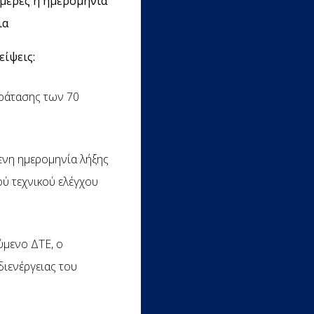
μέρες η
ημερομηνία
ια
είψεις:
αράτασης των 70
ενη ημερομηνία λήξης
ύ τεχνικού ελέγχου
ύμενο ΔΤΕ, ο
διενέργειας του