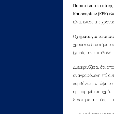
Παρατείνεται επίσης
Καυσαερίων (ΚΕΚ) ε
είναι εντός της χρονι
Ο
χήματα για τα οποί
χρονικού διαστήματο
(χωρίς την καταβολή 
Διευκρινίζεται ότι όπ
αναγραφόμενη επί αυτ
λαμβάνεται υπόψη το 
ημερομηνία υποχρέωση
διάστημα της μίας επ