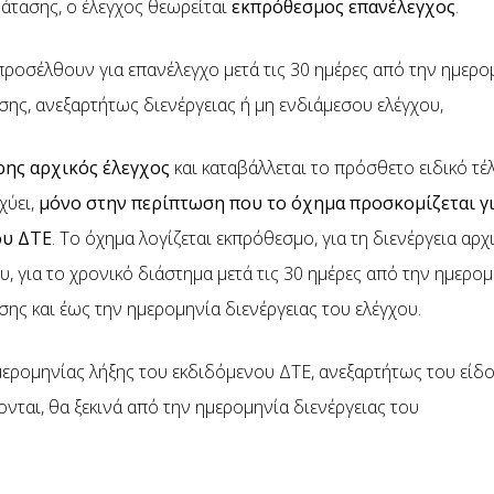
άτασης, ο έλεγχος θεωρείται
εκπρόθεσμος
επανέλεγχος
.
ροσέλθουν για επανέλεγχο μετά τις 30 ημέρες από την ημερο
ης, ανεξαρτήτως διενέργειας ή μη ενδιάμεσου ελέγχου,
ρης αρχικός έλεγχος
και καταβάλλεται το πρόσθετο ειδικό τ
χύει,
μόνο στην περίπτωση που το όχημα
προσκομίζεται γι
ου ΔΤΕ
. Το όχημα λογίζεται εκπρόθεσμο, για τη διενέργεια αρχ
, για το χρονικό διάστημα μετά τις 30 ημέρες από την ημερομ
ης και έως την ημερομηνία διενέργειας του ελέγχου.
ερομηνίας λήξης του εκδιδόμενου ΔΤΕ, ανεξαρτήτως του είδ
νται, θα ξεκινά από την ημερομηνία διενέργειας του