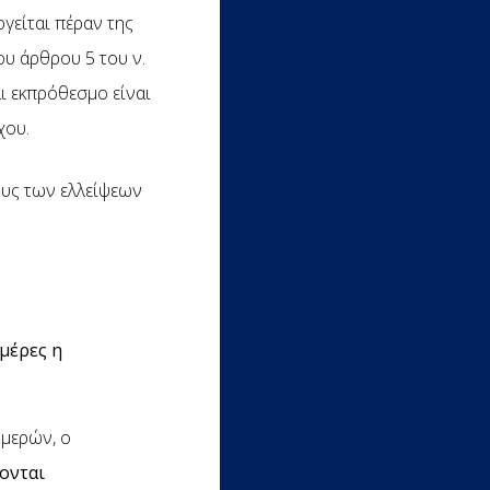
γείται πέραν της
ου άρθρου 5 του ν.
αι εκπρόθεσμο είναι
χου.
ους των ελλείψεων
μέρες η
ημερών, ο
ονται