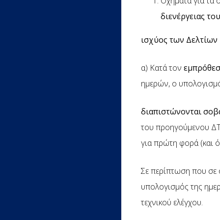
Οχήματα για τα 
διενέργειας το
ισχύος των Δελτίων 
α) Κατά τον
εμπρόθεσ
ημερών, ο υπολογισμό
διαπιστώνονται σοβα
του προηγούμενου ΔΤΕ
για πρώτη φορά (και ό
Σε περίπτωση που σε
υπολογισμός της ημερ
τεχνικού ελέγχου.