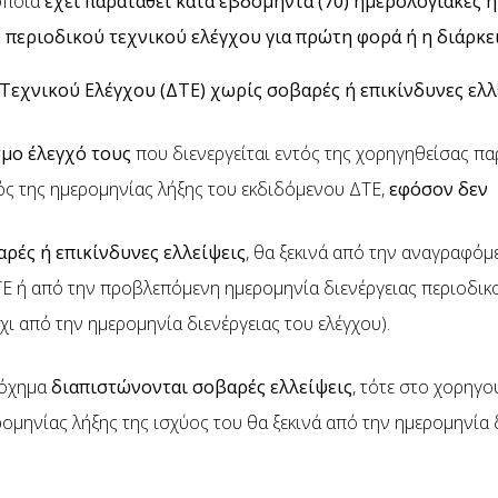
οποία
έχει παραταθεί κατά εβδομήντα (70) ημερολογιακές η
υ περιοδικού τεχνικού ελέγχου για πρώτη φορά ή η διάρκε
Τεχνικού Ελέγχου (ΔΤΕ) χωρίς σοβαρές ή επικίνδυνες ελλ
μο έλεγχό τους
που διενεργείται εντός της χορηγηθείσας π
ς της ημερομηνίας λήξης του εκδιδόμενου ΔΤΕ,
εφόσον δεν
ρές ή επικίνδυνες ελλείψεις
, θα ξεκινά από την αναγραφόμ
 ή από την προβλεπόμενη ημερομηνία διενέργειας περιοδικο
χι από την ημερομηνία διενέργειας του ελέγχου).
 όχημα
διαπιστώνονται σοβαρές ελλείψεις
, τότε στο χορηγο
ομηνίας λήξης της ισχύος του θα ξεκινά από την ημερομηνία 