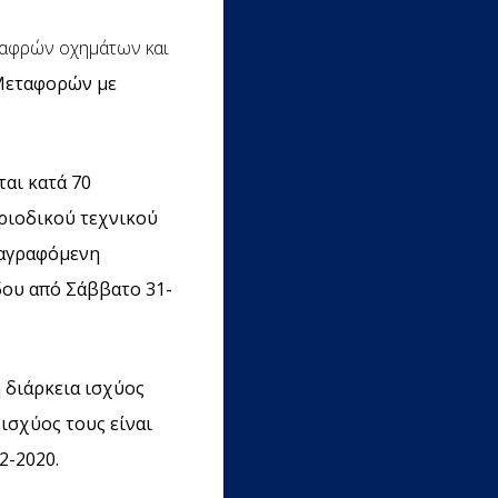
λαφρών οχημάτων και
Μεταφορών με
ται κατά 70
εριοδικού τεχνικού
ναγραφόμενη
δου από Σάββατο 31-
 διάρκεια ισχύος
ισχύος τους είναι
2-2020.