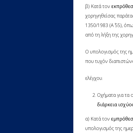
β) Κατά τον
εκπρόθεσ
χορηγηθείσας παράτασ
1350/1983 (Α΄ 55), όπ
από τη λήξη της χορη
Ο υπολογισμός της ημ
που τυχόν διαπιστώνο
ελέγχου.
Οχήματα για τα 
διάρκεια ισχύο
α) Κατά τον
εμπρόθεσ
υπολογισμός της ημερ