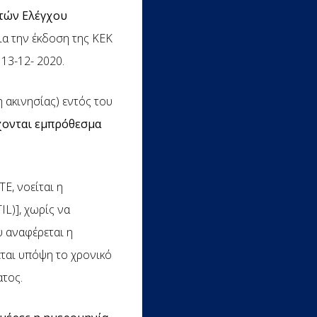
ρτών Ελέγχου
ια την έκδοση της ΚΕΚ
13-12- 2020.
η ακινησίας) εντός του
γχονται εμπρόθεσμα
Ε, νοείται η
L)], χωρίς να
υ αναφέρεται η
ται υπόψη το χρονικό
ατος.