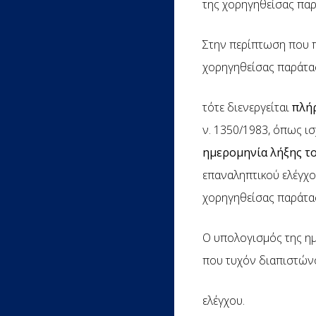
της χορηγηθείσας παρ
Στην περίπτωση που π
χορηγηθείσας παράτασ
τότε διενεργείται
πλή
ν. 1350/1983, όπως ισ
ημερομηνία λήξης τ
επαναληπτικού ελέγχου
χορηγηθείσας παράτασ
Ο υπολογισμός της ημ
που τυχόν διαπιστώνο
ελέγχου.