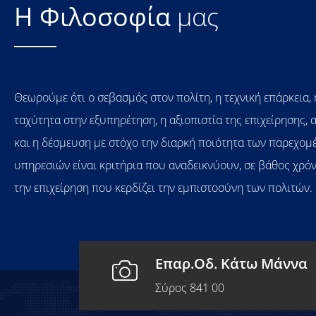
Η Φιλοσοφία
μας
είς, πρόθυμοι, εξυπηρετικοί,
Κλεινεις το ραντεβ
Θεωρούμε ότι ο σεβασμός στον πολίτη, η τεχνική επάρκεια, 
και σύγχρονο περιβ
και αξιόπιστος έλεγ
ταχύτητα στην εξυπηρέτηση, η αξιοπιστία της επιχείρησης, 
αγιάκουμου
και η δέσμευση με στόχο την διαρκή ποιότητα των παρεχομ
Μάγδα Γκόγκα
υπηρεσιών είναι κριτήρια που αναδεικνύουν, σε βάθος χρό
την επιχείρηση που κερδίζει την εμπιστοσύνη των πολιτών.
Επαρ.Οδ. Κάτω Μάννα
Σύρος 841 00