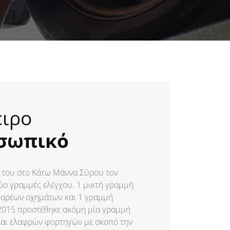
ιρο
σωπικό
α του στο Κάτω Μάννα Σύρου τον
ύο γραμμές ελέγχου. 1 μικτή γραμμή
βαρέων οχημάτων και 1 γραμμή
 2015 προστέθηκε ακόμη μία γραμμή
και ελαφρών φορτηγών με σκοπό την