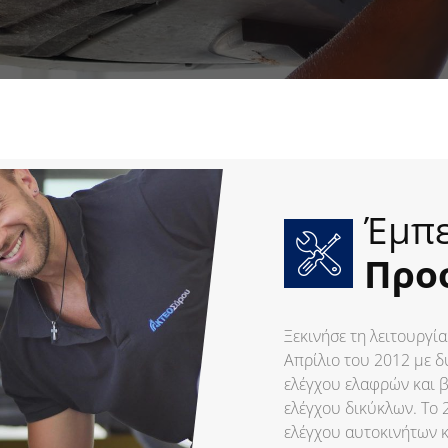
Έμπε
Προ
Ξεκινήσε τη λειτουργί
Απρίλιο του 2012 με δ
ελέγχου ελαφρών και 
ελέγχου δικύκλων. Το
ελέγχου αυτοκινήτων 