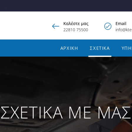
.
Καλέστε μας
Email
22810 75500
info@kte
ΑΡΧΙΚΉ
ΣΧΕΤΙΚΆ
ΥΠΗ
ΣΧΕΤΙΚΆ ΜΕ ΜΑΣ