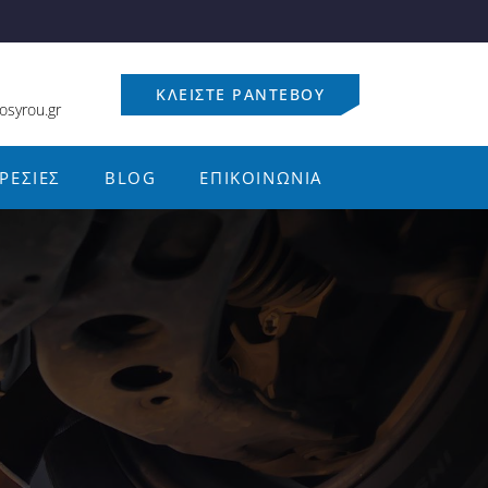
ΚΛΕΊΣΤΕ ΡΑΝΤΕΒΟΎ
osyrou.gr
ΡΕΣΊΕΣ
BLOG
ΕΠΙΚΟΙΝΩΝΊΑ