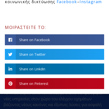
κοινωνικής δικτύωσης
Facebook
–
Ιnstagram
ΜΟΙΡΑΣΤΕΙΤΕ ΤΟ:
Share on Facebook
Share on Twitter
Share on Linkdin
Share on Pinterest
Τo KTEO Σύρου είναι κοντά σας με σκοπό να προσφέρει
νέες υπηρεσίες στον χώρο του ελέγχου οχημάτων
βάζοντας νέους κανόνες και έξυπνες λύσεις για ασφαλή