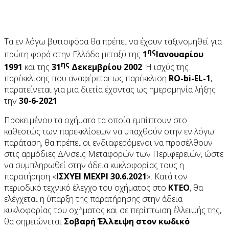
Τα εν λόγω βυτιοφόρα θα πρέπει να έχουν ταξινομηθεί για
ης
πρώτη φορά στην Ελλάδα μεταξύ της
1
Ιανουαρίου
ης
1991
και της
31
Δεκεμβρίου 2002
. Η ισχύς της
παρέκκλισης που αναφέρεται ως παρέκκλιση
RO-bi-EL-1
,
παρατείνεται για μια διετία έχοντας ως ημερομηνία λήξης
την
30-6-2021
.
Προκειμένου τα οχήματα τα οποία εμπίπτουν στο
καθεστώς των παρεκκλίσεων να υπαχθούν στην εν λόγω
παράταση, θα πρέπει οι ενδιαφερόμενοι να προσέλθουν
στις αρμόδιες Δ/νσεις Μεταφορών των Περιφερειών, ώστε
να συμπληρωθεί στην άδεια κυκλοφορίας τους η
παρατήρηση «
ΙΣΧΥΕΙ ΜΕΧΡΙ 30.6.2021
». Κατά τον
περιοδικό τεχνικό έλεγχο του οχήματος στο
ΚΤΕΟ
, θα
ελέγχεται η ύπαρξη της παρατήρησης στην άδεια
κυκλοφορίας του οχήματος και σε περίπτωση έλλειψής της,
θα σημειώνεται
Σοβαρή Έλλειψη στον κωδικό