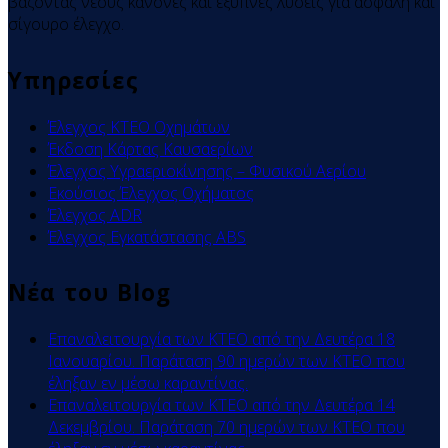
βάζοντας νέους κανόνες και έξυπνες λύσεις για ασφαλή και
σίγουρο έλεγχο.
Υπηρεσίες
Έλεγχος ΚΤΕΟ Οχημάτων
Έκδοση Κάρτας Καυσαερίων
Έλεγχος Υγραεριοκίνησης – Φυσικού Αερίου
Εκούσιος Έλεγχος Οχήματος
Έλεγχος ADR
Έλεγχος Εγκατάστασης ABS
Νέα του
Blog
Επαναλειτουργία των ΚΤΕΟ από την Δευτέρα 18
Ιανουαρίου. Παράταση 90 ημερών των ΚΤΕΟ που
έληξαν εν μέσω καραντίνας.
Επαναλειτουργία των ΚΤΕΟ από την Δευτέρα 14
Δεκεμβρίου. Παράταση 70 ημερών των ΚΤΕΟ που