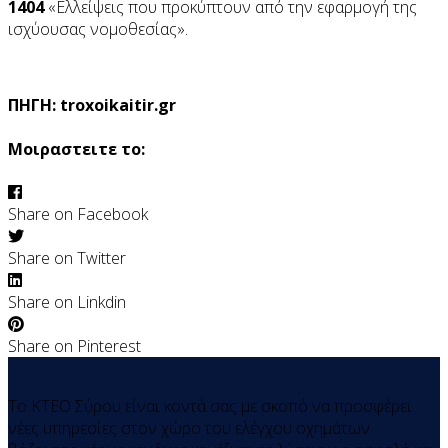
1404
«Ελλείψεις που προκύπτουν από την εφαρμογή της
ισχύουσας νομοθεσίας».
ΠΗΓΗ: troxoikaitir.gr
Μοιραστειτε το:
Share on Facebook
Share on Twitter
Share on Linkdin
Share on Pinterest
Τo KTEO Σύρου είναι κοντά σας με σκοπό να προσφέρει
νέες υπηρεσίες στον χώρο του ελέγχου οχημάτων